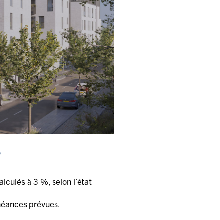
%
culés à 3 %, selon l’état
héances prévues.