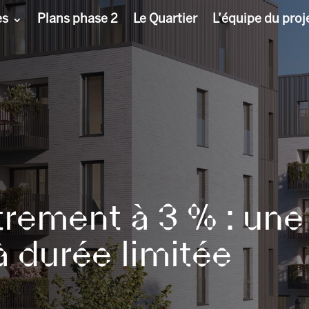
es
Plans phase 2
Le Quartier
L’équipe du proj
trement à 3 % : une
à durée limitée