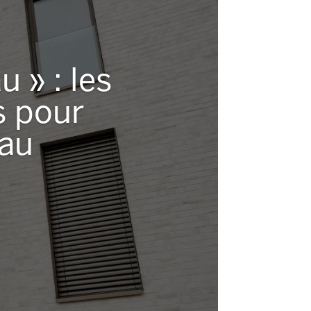
 » : les
s pour
 au